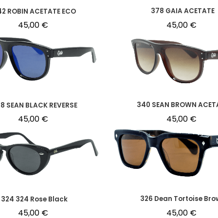
378 GAIA ACETATE
42 ROBIN ACETATE ECO
45,00
€
45,00
€
340 SEAN BROWN ACET
8 SEAN BLACK REVERSE
45,00
€
45,00
€
326 Dean Tortoise Bro
324 324 Rose Black
45,00
€
45,00
€