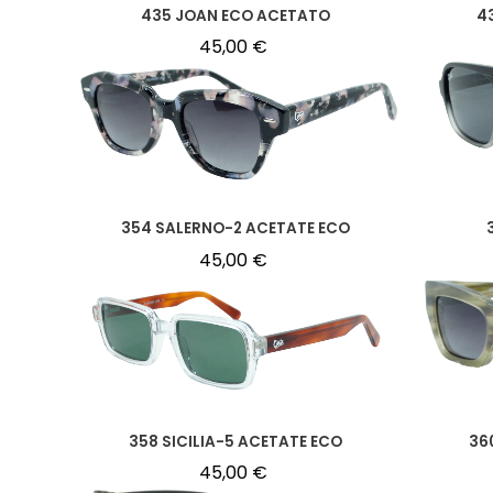
435 JOAN ECO ACETATO
4
45,00
€
354 SALERNO-2 ACETATE ECO
45,00
€
358 SICILIA-5 ACETATE ECO
36
45,00
€