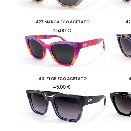
427 MARGA ECO ACETATO
42
45,00
€
431 FLOR ECO ACETATO
4
45,00
€