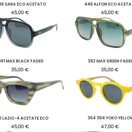
36 SARA ECO ACETATO
446 ALFON ECO ACET
45,00
€
45,00
€
362 MAX GREEN FADE
361 MAX BLACK FADED
35,00
€
35,00
€
364 364 YOKO YELLO
0 LAZIO-4 ACETATE ECO
47,00
€
45,00
€