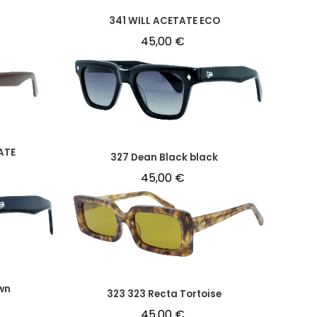
341 WILL ACETATE ECO
45,00
€
ATE
327 Dean Black black
45,00
€
wn
323 323 Recta Tortoise
45,00
€