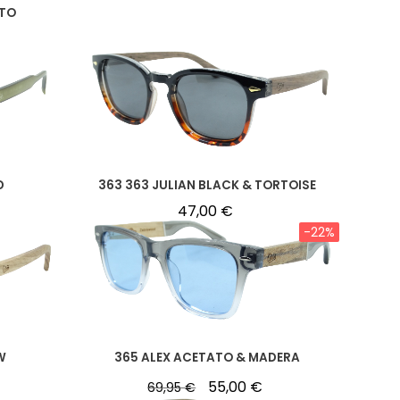
ATO
D
363 363 JULIAN BLACK & TORTOISE
47,00
€
-22%
W
365 ALEX ACETATO & MADERA
55,00
€
69,95
€