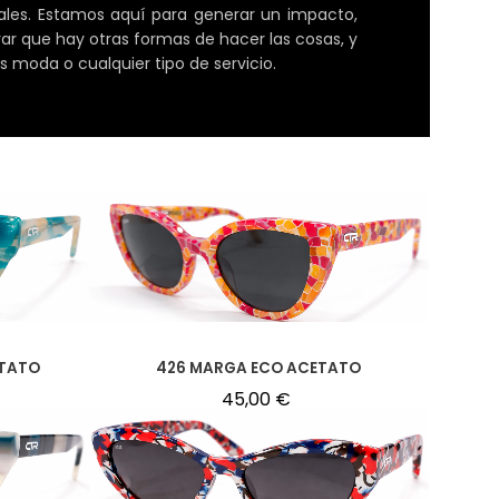
les. Estamos aquí para generar un impacto,
ar que hay otras formas de hacer las cosas, y
 moda o cualquier tipo de servicio.
ETATO
426 MARGA ECO ACETATO
45,00
€