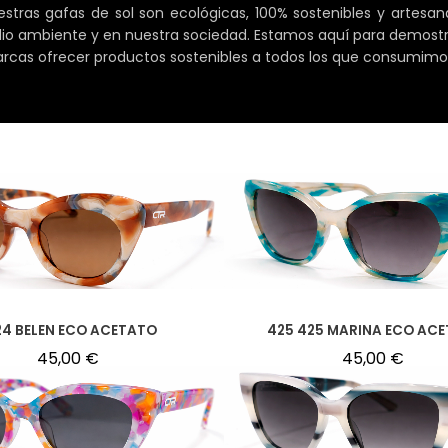
as gafas de sol son ecológicas, 100% sostenibles y artesana
dio ambiente y en nuestra sociedad. Estamos aquí para demostr
arcas ofrecer productos sostenibles a todos los que consumimos
24 BELEN ECO ACETATO
425 425 MARINA ECO AC
45,00
€
45,00
€