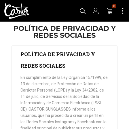
0
POLÍTICA DE PRIVACIDAD Y
REDES SOCIALES
POLÍTICA DE PRIVACIDAD Y
REDES SOCIALES
En cumplimiento de la Ley Orgánica 15/1999, de
13 de diciembre, de Protección de Datos de
Carácter Personal (LOPD) y la Ley 34/2002, de
11 de julio, de Servicios de la Sociedad de la
Información y de Comercio Electrónico (LSSI-
CE), CASTOR SUNGLASSES informa a los
usuarios, que ha procedido a crear un perfil en
las Redes Sociales Instagram y Facebook con la
finalidad principal de publicitar sus productos y